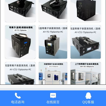
电话咨询
在线留言
QQ客服