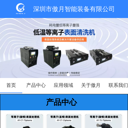
深圳市傲月智能装备有限公司
首页
产品中心
应用领域
关于傲月
联系我
产品中心